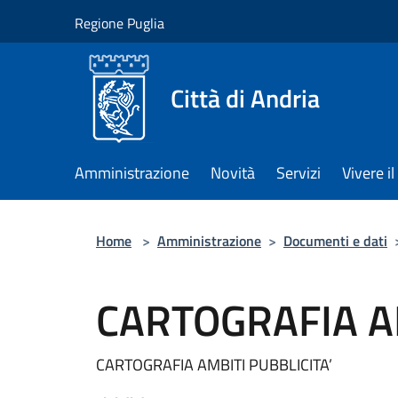
Salta al contenuto principale
Regione Puglia
Città di Andria
Amministrazione
Novità
Servizi
Vivere 
Home
>
Amministrazione
>
Documenti e dati
CARTOGRAFIA AM
CARTOGRAFIA AMBITI PUBBLICITA’