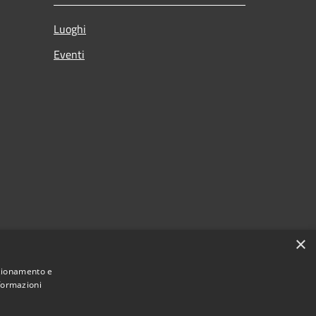
Luoghi
Eventi
×
nzionamento e
nformazioni