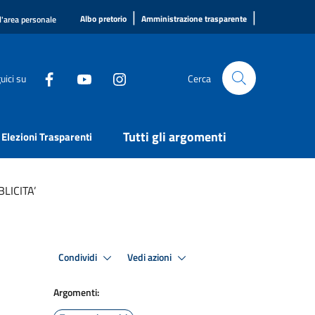
|
|
Albo pretorio
Amministrazione trasparente
l'area personale
uici su
Cerca
Tutti gli argomenti
Elezioni Trasparenti
LICITA’
Condividi
Vedi azioni
Argomenti: