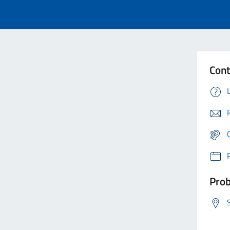
Cont
Prob