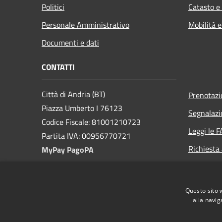
Politici
Catasto e
Personale Amministrativo
Mobilità e
Documenti e dati
CONTATTI
Città di Andria (BT)
Prenotaz
Piazza Umberto I 76123
Segnalazi
Codice Fiscale: 81001210723
Leggi le 
Partita IVA: 00956770721
Richiesta
MyPay PagoPA
PEC:
protocollo@cert.comune.andria.bt.it
Questo sito 
Centralino Unico: +39 0883 290111
alla navig