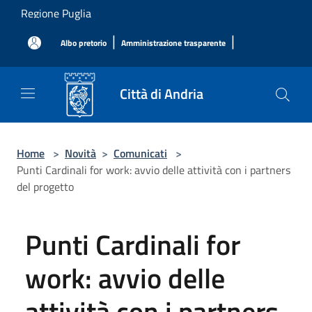
Salta al contenuto principale
Regione Puglia
|
|
Albo pretorio
Amministrazione trasparente
Città di Andria
Home
>
Novità
>
Comunicati
>
Punti Cardinali for work: avvio delle attività con i partners
del progetto
Punti Cardinali for
work: avvio delle
attività con i partners